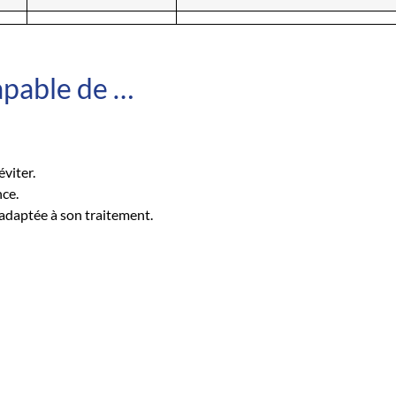
capable de …
éviter.
nce.
 adaptée à son traitement.