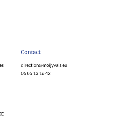
Contact
es
direction@moijyvais.eu
06 85 13 16 42
SE